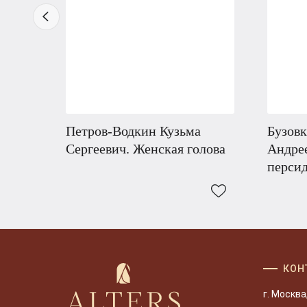
Петров-Водкин Кузьма
Бузов
Сергеевич. Женская голова
Андре
перси
КОН
г. Москва