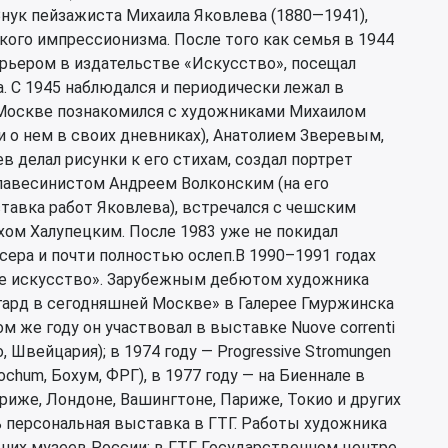
нук пейзажиста Михаила Яковлева (1880—1941),
кого импрессионизма. После того как семья в 1944
урьером в издательстве «Искусство», посещал
. С 1945 наблюдался и периодически лежал в
 Москве познакомился с художниками Михаилом
 о нем в своих дневниках), Анатолием Зверевым,
в делал рисунки к его стихам, создал портрет
клавесинистом Андреем Волконским (на его
тавка работ Яковлева), встречался с чешским
ом Халупецким. После 1983 уже не покидал
ера и почти полностью ослеп.В 1990–1991 годах
ое искусство». Зарубежным дебютом художника
гард в сегодняшней Москве» в Галерее Гмуржинска
том же году он участвовал в выставке Nuove correnti
но, Швейцария); в 1974 году — Progressive Stromungen
chum, Бохум, ФРГ), в 1977 году — на Биеннале в
ариже, Лондоне, Вашингтоне, Париже, Токио и других
сь персональная выставка в ГТГ. Работы художника
ших музеев России: в ГТГ, Государственном центре