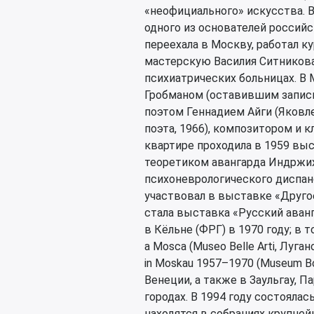
«неофициального» искусства. В
одного из основателей российс
переехала в Москву, работал к
мастерскую Василия Ситникова
психиатрических больницах. В
Гробманом (оставившим записи
поэтом Геннадием Айги (Яковле
поэта, 1966), композитором и 
квартире проходила в 1959 выс
теоретиком авангарда Индржих
психоневрологического диспанс
участвовал в выставке «Друг
стала выставка «Русский аван
в Кёльне (ФРГ) в 1970 году; в 
a Mosca (Museo Belle Arti, Луга
in Moskau 1957–1970 (Museum Bo
Венеции, а также в Заульгау, П
городах. В 1994 году состояла
находятся в собраниях крупней