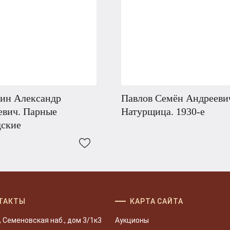
кин Александр
Павлов Семён Андрееви
евич. Парные
Натурщица. 1930-е
дские
ТАКТЫ
КАРТА САЙТА
, Семеновская наб., дом 3/1к3
Аукционы