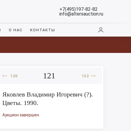
+7(495)197-82-82
info@altersauction.ru
И
О НАС
КОНТАКТЫ
121
120
122
Яковлев Владимир Игоревич (?).
Цветы. 1990.
Аукцион завершен.