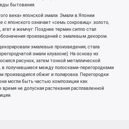
леды бытования.
ого века» японской эмали. Эмали в Японии
е с японского означает «семь сокровищ»: золото,
з, агат и жемчуг. Позднее термин сиппо стал
обозначения произведений с эмалевым декором.
 декорировали эмалевые произведения, стала
ерегородчатой эмали клуазоне). На основу из
осился рисунок, затем тонкой металлической
р, в получившиеся между полосками-перегородками
тем производился обжиг и полировка. Перегородки
они могли быть частью композиции как
е время не допуская растекания расплавленной
иции.