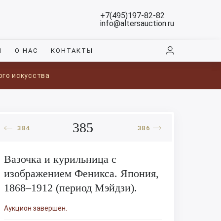
+7(495)197-82-82
info@altersauction.ru
И
О НАС
КОНТАКТЫ
ого искусства
385
384
386
Вазочка и курильница с
изображением Феникса. Япония,
1868–1912 (период Мэйдзи).
Аукцион завершен.