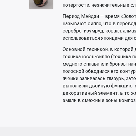
потертости, незначительные с
Период Мэйдзи — время «Золот
называют сиппо, что в перевод
серебро, изумруд, коралл, алма
использоваться японцами для 
Основной техникой, в которой
техника юсэн-сиппо (техника п
медного сплава или бронзы нан
полоской обводился его конту
ячейки заливалась глазурь, за
выполняли двойную функцию: 
декоративный элемент, в то ж
эмали в смежные зоны композ