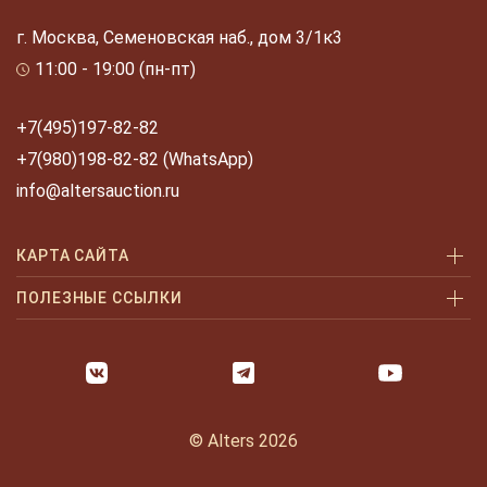
г. Москва, Семеновская наб., дом 3/1к3
11:00 - 19:00 (пн-пт)
+7(495)197-82-82
+7(980)198-82-82 (WhatsApp)
info@altersauction.ru
КАРТА САЙТА
Аукционы
ПОЛЕЗНЫЕ ССЫЛКИ
Как купить
Как купить шаг за шагом
Как продать
Оплата и доставка
Галерея
Часто задаваемые вопросы
© Alters 2026
Услуги
Политика конфиденциальности