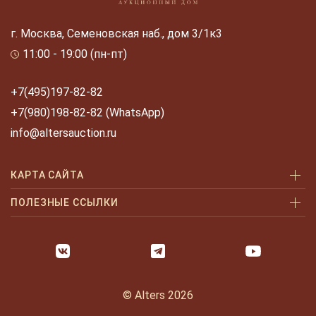
г. Москва, Семеновская наб., дом 3/1к3
11:00 - 19:00 (пн-пт)
+7(495)197-82-82
+7(980)198-82-82 (WhatsApp)
info@altersauction.ru
КАРТА САЙТА
Аукционы
ПОЛЕЗНЫЕ ССЫЛКИ
Как купить
Как купить шаг за шагом
Как продать
Оплата и доставка
Галерея
Часто задаваемые вопросы
© Alters 2026
Услуги
Политика конфиденциальности