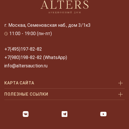
г. Москва, Семеновская наб., дом 3/1к3
11:00 - 19:00 (пн-пт)
+7(495)197-82-82
+7(980)198-82-82 (WhatsApp)
info@altersauction.ru
КАРТА САЙТА
Аукционы
ПОЛЕЗНЫЕ ССЫЛКИ
Как купить
Как купить шаг за шагом
Как продать
Оплата и доставка
Галерея
Часто задаваемые вопросы