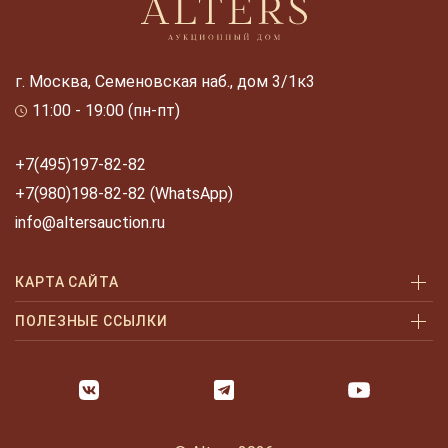
г. Москва, Семеновская наб., дом 3/1к3
11:00 - 19:00 (пн-пт)
+7(495)197-82-82
+7(980)198-82-82 (WhatsApp)
info@altersauction.ru
КАРТА САЙТА
Аукционы
ПОЛЕЗНЫЕ ССЫЛКИ
Как купить
Как купить шаг за шагом
Как продать
Оплата и доставка
Галерея
Часто задаваемые вопросы