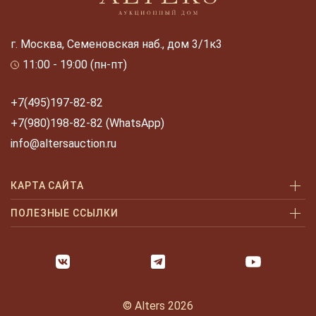
г. Москва, Семеновская наб., дом 3/1к3
11:00 - 19:00 (пн-пт)
+7(495)197-82-82
+7(980)198-82-82 (WhatsApp)
info@altersauction.ru
КАРТА САЙТА
Аукционы
ПОЛЕЗНЫЕ ССЫЛКИ
Как купить
Как купить шаг за шагом
Как продать
Оплата и доставка
Галерея
Часто задаваемые вопросы
© Alters 2026