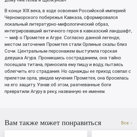
дому «Метелев и Щелкунов».
В конце XIX века, в ходе освоения Российской империей
Черноморского побережья Кавказа, сформировался
локальный литературно-мифологический образ,
интегрировавший античного героя в кавказский ландшафт,
— миф о Прометее и Агуре. Согласно данной легенде,
местом заточения Прометея стали Орлиные скалы близ
Сочи. Центральным персонажем выступила горская
девушка Агура. Проникшись состраданием, она тайно
посещала титана, приносила ему пищу и воду, пытаясь
облегчить его страдания. Но однажды ее приход совпал с
прилетом орла, увидев мучения Прометея, она бросилась
на его защиту. Узнав об этом, разгневанные боги
превратили Агуру в реку, названную ее именем.
Вам также может понравиться
Все