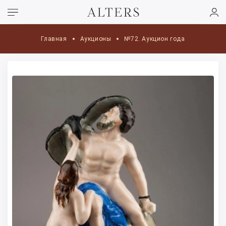
Главная
Аукционы
№72. Аукцион года