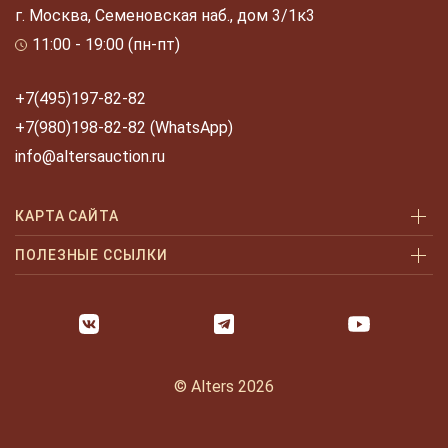
г. Москва, Семеновская наб., дом 3/1к3
11:00 - 19:00 (пн-пт)
+7(495)197-82-82
+7(980)198-82-82 (WhatsApp)
info@altersauction.ru
КАРТА САЙТА
Аукционы
ПОЛЕЗНЫЕ ССЫЛКИ
Как купить
Как купить шаг за шагом
Как продать
Оплата и доставка
Галерея
Часто задаваемые вопросы
© Alters 2026
Услуги
Политика конфиденциальности
О нас