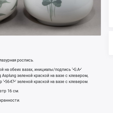
лазурная роспись.
й на обеих вазах, инициалы/подпись ‘•G.A•’
Asplung зеленой краской на вазе с клевером,
‘•5647•’ зеленой краской на вазе с клевером.
етр 16 см.
хранности.