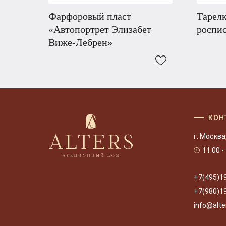
Фарфоровый пласт
Тарелк
«Автопортрет Элизабет
роспи
Виже-Лебрен»
КОН
г. Москва
11:00 -
+7(495)1
+7(980)1
info@alte