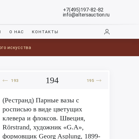
+7(495)197-82-82
info@altersauction.ru
И
О НАС
КОНТАКТЫ
ого искусства
194
193
195
(Рестранд) Парные вазы с
росписью в виде цветущих
клевера и флоксов. Швеция,
Rörstrand, художник «G.A»,
формовщик Georg Asplung, 1899-