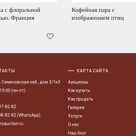
а с флоральной
Кофейная пара с
сью. Франция
изображением птиц
ТАКТЫ
КАРТА САЙТА
, Семеновская наб., дом 3/1к3
Аукционы
 19:00 (пн-пт)
Как купить
Как продать
97-82-82
Галерея
98-82-82 (WhatsApp)
Услуги
rsauction.ru
О нас
Наш блог