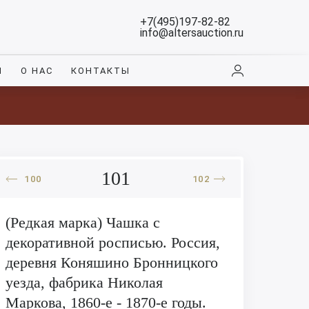
+7(495)197-82-82
info@altersauction.ru
И
О НАС
КОНТАКТЫ
101
100
102
(Редкая марка) Чашка с
декоративной росписью. Россия,
деревня Коняшино Бронницкого
уезда, фабрика Николая
Маркова, 1860-е - 1870-е годы.