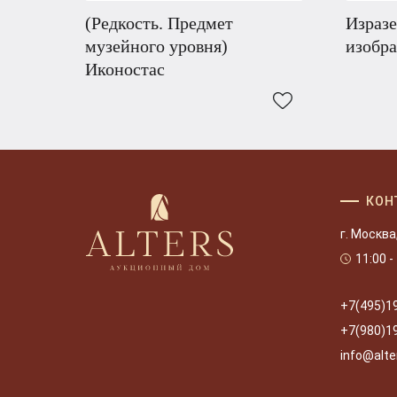
(Редкость. Предмет
Изразе
музейного уровня)
изобра
Иконостас
КОН
г. Москва
11:00 -
+7(495)1
+7(980)1
info@alte