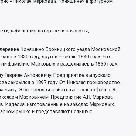
урно «Николая Маркова в Коняшине» в фигурном
сти, небольшие потертости позолоты,
деревне Коняшино Бронницкого уезда Московской
ин в 1830 году, другой — около 1840 года. Его
яли фамилию Марковых и разделились в 1859 году.
ну Гавриле Антоновичу. Предприятие выпускало
ова закрылся в 1897 году. От Николая производство
аевичу. Этот завод вырабатывал только фаянс. В
Николаем Марковичем. Предприятие А.Н. Маркова
ов. Изделия, изготовленные на заводах Марковых,
варном рынке и представляют большую