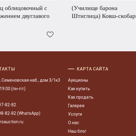
ц облицовочный с
(Училище барона
жением двуглавого
Штиглица) Ковш-скобар
ТАКТЫ
КАРТА САЙТА
, Семеновская наб., дом 3/1к3
Аукционы
 19:00 (пн-пт)
Как купить
Как продать
97-82-82
Галерея
98-82-82 (WhatsApp)
Услуги
rsauction.ru
О нас
Наш блог