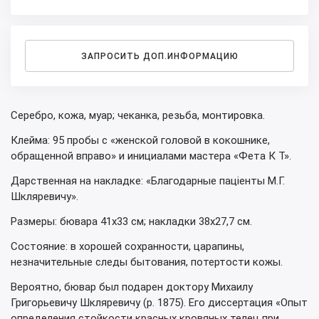
ЗАПРОСИТЬ ДОП.ИНФОРМАЦИЮ
Серебро, кожа, муар; чеканка, резьба, монтировка.
Клейма: 95 пробы с «женской головой в кокошнике,
обращенной вправо» и инициалами мастера «Фета К Т».
Дарственная на накладке: «Благодарные пацiенты М.Г.
Шкляревичу».
Размеры: бювара 41х33 см; накладки 38х27,7 см.
Состояние: в хорошей сохранности, царапины,
незначительные следы бытования, потертости кожы.
Вероятно, бювар был подарен доктору Михаилу
Григорьевичу Шкляревичу (р. 1875). Его диссертация «Опыт
определения стойкости красных кровяных телец при