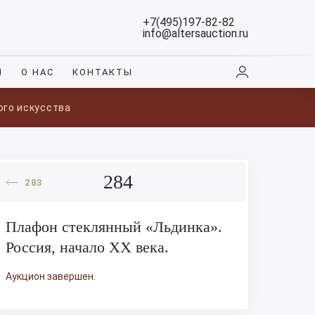
+7(495)197-82-82
info@altersauction.ru
И
О НАС
КОНТАКТЫ
ого искусства
284
283
Плафон стеклянный «Льдинка».
Россия, начало XX века.
Аукцион завершен.