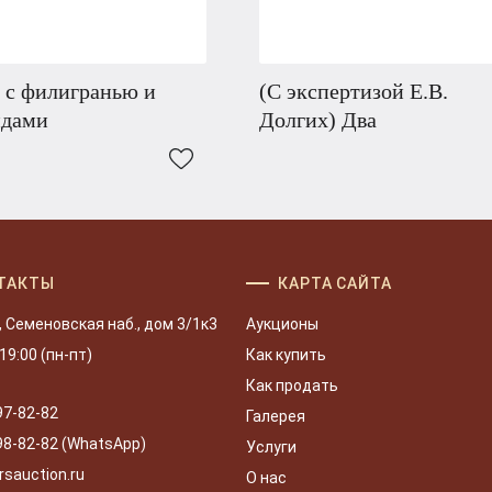
 с филигранью и
(С экспертизой Е.В.
ндами
Долгих) Два
ТАКТЫ
КАРТА САЙТА
, Семеновская наб., дом 3/1к3
Аукционы
 19:00 (пн-пт)
Как купить
Как продать
97-82-82
Галерея
98-82-82 (WhatsApp)
Услуги
rsauction.ru
О нас