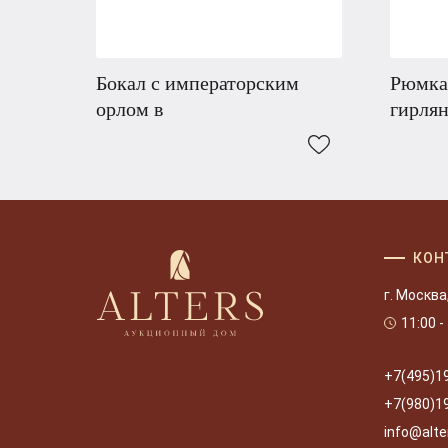
Бокал с императорским
Рюмка
орлом в
гирля
КОН
г. Москва
11:00 -
+7(495)1
+7(980)1
info@alte