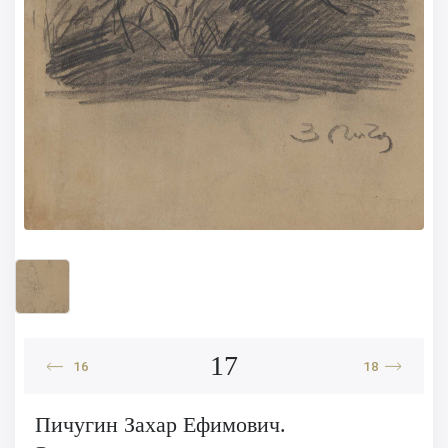
17
16
18
Пичугин Захар Ефимович.