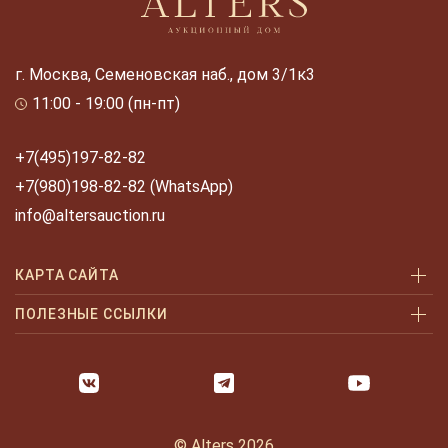
г. Москва, Семеновская наб., дом 3/1к3
11:00 - 19:00 (пн-пт)
+7(495)197-82-82
+7(980)198-82-82 (WhatsApp)
info@altersauction.ru
КАРТА САЙТА
Аукционы
ПОЛЕЗНЫЕ ССЫЛКИ
Как купить
Как купить шаг за шагом
Как продать
Оплата и доставка
Галерея
Часто задаваемые вопросы
© Alters 2026