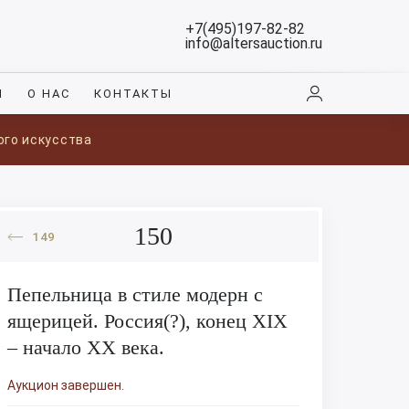
+7(495)197-82-82
info@altersauction.ru
И
О НАС
КОНТАКТЫ
ого искусства
150
149
Пепельница в стиле модерн с
ящерицей. Россия(?), конец XIX
– начало XX века.
Аукцион завершен.