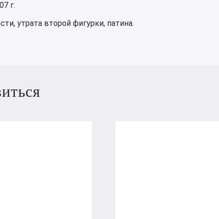
7 г.
ти, утрата второй фигурки, патина.
виться