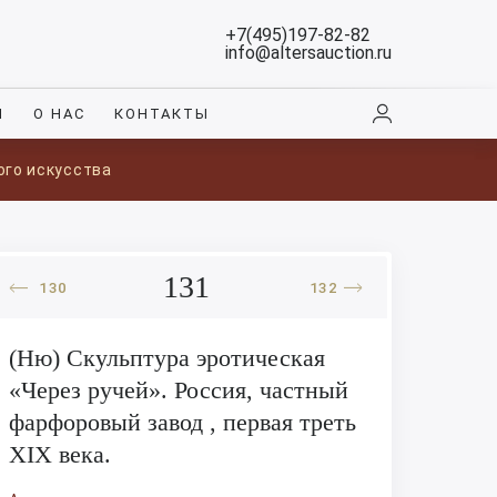
+7(495)197-82-82
info@altersauction.ru
И
О НАС
КОНТАКТЫ
ого искусства
131
130
132
(Ню) Скульптура эротическая
«Через ручей». Россия, частный
фарфоровый завод , первая треть
XIX века.