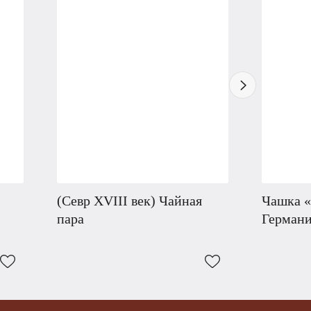
(Севр XVIII век) Чайная
Чашка «
пара
Германи