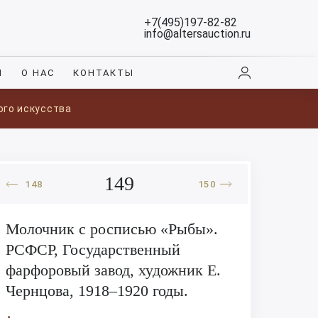
+7(495)197-82-82
info@altersauction.ru
И
О НАС
КОНТАКТЫ
ого искусства
149
148
150
Молочник с росписью «Рыбы».
РСФСР, Государственный
фарфоровый завод, художник Е.
Чернцова, 1918–1920 годы.