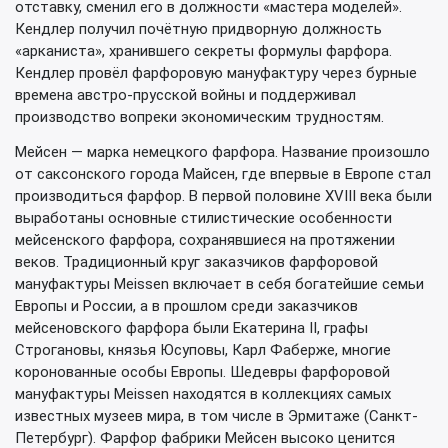
отставку, сменил его в должности «мастера моделей».
Кендлер получил почётную придворную должность
«арканиста», хранившего секреты формулы фарфора.
Кендлер провёл фарфоровую мануфактуру через бурные
времена австро-прусской войны и поддерживал
производство вопреки экономическим трудностям.
Мейсен — марка немецкого фарфора. Название произошло
от саксонского города Майсен, где впервые в Европе стал
производиться фарфор. В первой половине XVIII века были
выработаны основные стилистические особенности
мейсенского фарфора, сохранявшиеся на протяжении
веков. Традиционный круг заказчиков фарфоровой
мануфактуры Meissen включает в себя богатейшие семьи
Европы и России, а в прошлом среди заказчиков
мейсеновского фарфора были Екатерина II, графы
Строгановы, князья Юсуповы, Карл Фаберже, многие
коронованные особы Европы. Шедевры фарфоровой
мануфактуры Meissen находятся в коллекциях самых
известных музеев мира, в том числе в Эрмитаже (Санкт-
Петербург). Фарфор фабрики Мейсен высоко ценится