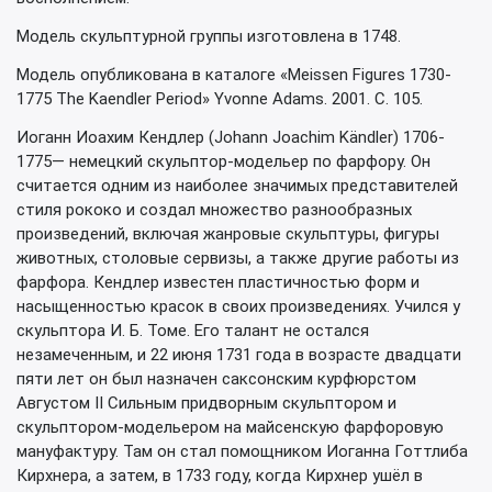
Модель скульптурной группы изготовлена в 1748.
Модель опубликована в каталоге «Meissen Figures 1730-
1775 The Kaendler Period» Yvonne Adams. 2001. С. 105.
Иоганн Иоахим Кендлер (Johann Joachim Kändler) 1706-
1775— немецкий скульптор-модельер по фарфору. Он
считается одним из наиболее значимых представителей
стиля рококо и создал множество разнообразных
произведений, включая жанровые скульптуры, фигуры
животных, столовые сервизы, а также другие работы из
фарфора. Кендлер известен пластичностью форм и
насыщенностью красок в своих произведениях. Учился у
скульптора И. Б. Томе. Его талант не остался
незамеченным, и 22 июня 1731 года в возрасте двадцати
пяти лет он был назначен саксонским курфюрстом
Августом II Сильным придворным скульптором и
скульптором-модельером на майсенскую фарфоровую
мануфактуру. Там он стал помощником Иоганна Готтлиба
Кирхнера, а затем, в 1733 году, когда Кирхнер ушёл в