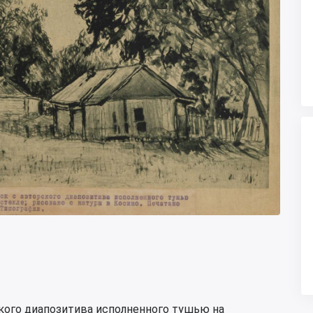
кого диапозитива исполненного тушью на