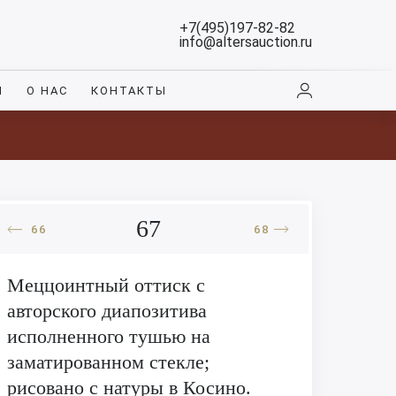
+7(495)197-82-82
info@altersauction.ru
И
О НАС
КОНТАКТЫ
67
66
68
Меццоинтный оттиск с
авторского диапозитива
исполненного тушью на
заматированном стекле;
рисовано с натуры в Косино.