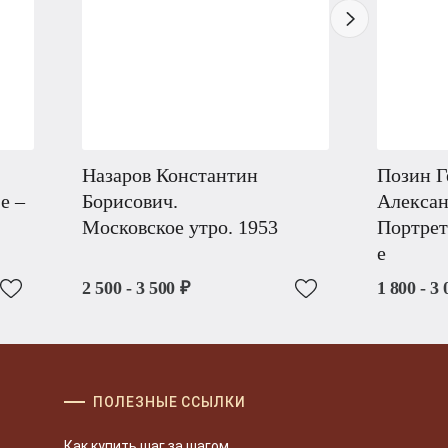
Назаров Константин
Позин Г
е –
Борисович.
Алексан
Московское утро. 1953
Портрет
е
2 500 - 3 500 ₽
1 800 - 3 
ПОЛЕЗНЫЕ ССЫЛКИ
Как купить шаг за шагом