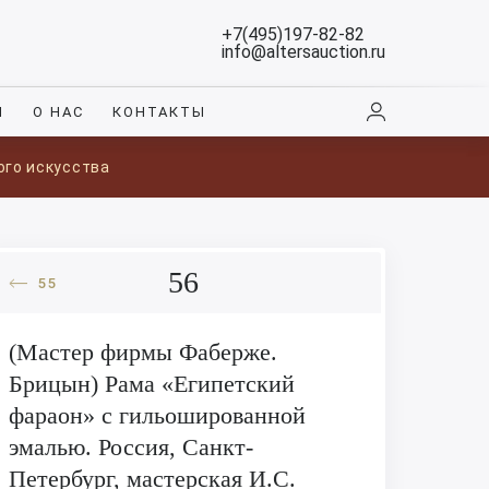
+7(495)197-82-82
info@altersauction.ru
И
О НАС
КОНТАКТЫ
ого искусства
56
55
(Мастер фирмы Фаберже.
Брицын) Рама «Египетский
фараон» с гильошированной
эмалью. Россия, Санкт-
Петербург, мастерская И.С.