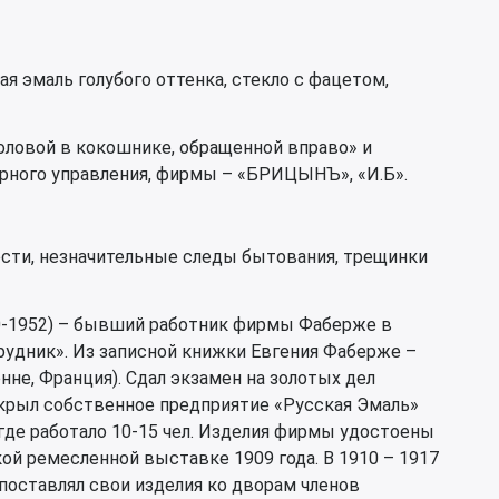
ая эмаль голубого оттенка, стекло с фацетом,
оловой в кокошнике, обращенной вправо» и
рного управления, фирмы – «БРИЦЫНЪ», «И.Б».
ости, незначительные следы бытования, трещинки
0-1952) – бывший работник фирмы Фаберже в
удник». Из записной книжки Евгения Фаберже –
не, Франция). Сдал экзамен на золотых дел
ткрыл собственное предприятие «Русская Эмаль»
 где работало 10-15 чел. Изделия фирмы удостоены
ой ремесленной выставке 1909 года. В 1910 – 1917
поставлял свои изделия ко дворам членов