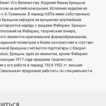
бинет Его Величества. Изделия Ивана Брицына
сом на английском рынке. Исполнял изделия из
л с А. Суминым. В период НЭПа имел собственную
ия Брицына нередки на аукционах крупнейших
котируются наряду с вещами Фаберже. Брицын
епохожий на Фаберже, творческий почерк,
ого являются оригинальное формообразование,
иданной геометрии и более контрастная и «густая»
очкой Брицына считаются портсигары с бледно-
алью. Брицын, один из немногих, кроме Фаберже
волюция 1917 года прервала творчество
 о его работе в период 1924-1952 гг. весьма
 Савельевич продолжал работать по специальности.
виться