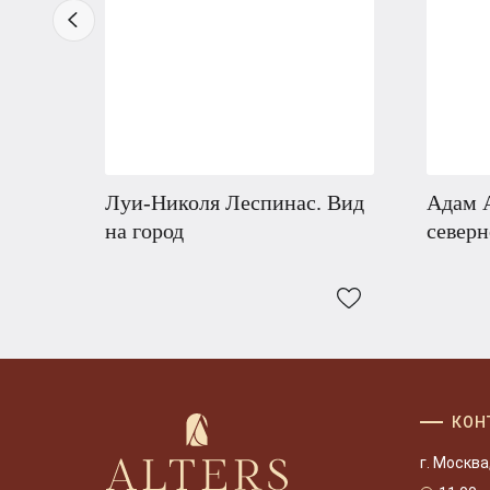
Луи-Николя Леспинас. Вид
Адам А
на город
север
КОН
г. Москва