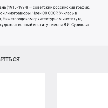
на (1915-1994) — советский российский график,
ой линогравюры. Член СХ СССР. Училась в
а, Нижегородском архитектурном институте,
удожественный институт имени В.И. Сурикова.
виться