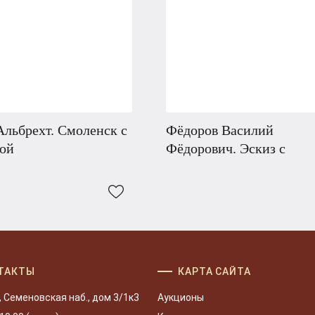
льбрехт. Смоленск c
Фёдоров Василий
ной
Фёдорович. Эскиз с
ТАКТЫ
КАРТА САЙТА
, Семеновская наб., дом 3/1к3
Аукционы