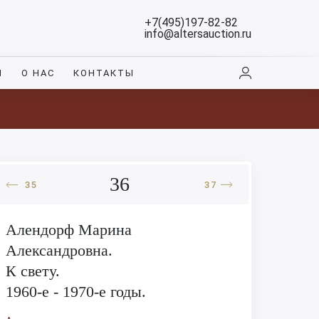
+7(495)197-82-82
info@altersauction.ru
И
О НАС
КОНТАКТЫ
36
35
37
Алендорф Марина
Александровна.
К свету.
1960-е - 1970-е годы.