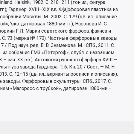
nland. Helsinki, 1982. С. 210–211 (тон.ил., фигура
.); Гарднер. XVIII–XIX вв. Ф[а]рфоровая пластика из
браний Москвы. М., 2002. С. 179 (цв. ил., описание
», ‘экз. датирован 1880-ми гг.); Насонова И. С.,
Дворкин Г. Л. Марки советского фарфора, фаянса и
Т. I. С. 73 (марка № 170); Частные фарфоровые заводы
 Под науч. ред. В. В. Знаменова. М.–СПб., 2011. С.
кз. из собрания ГМЗ «Петергоф», опубл. с названием
 – нач. XX вв.); Антология русского фарфора XVIII –
птура завода Гарднера. Т. 6. Кн. 20 / Сост. — М. Н.
013. С. 12–15 (цв. ил., варианты росписи и описания);
е заводы. Фарфоровые скульптуры. СПб., 2017. С.
ванием «Малоросс с трубкой», датирован 1880-ми –