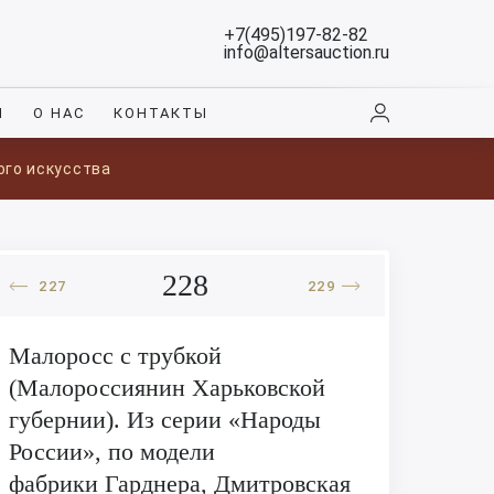
+7(495)197-82-82
info@altersauction.ru
И
О НАС
КОНТАКТЫ
ого искусства
228
227
229
Малоросс с трубкой
(Малороссиянин Харьковской
губернии). Из серии «Народы
России», по модели
фабрики Гарднера, Дмитровская