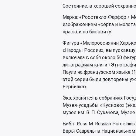
Состояние: в хорошей сохранно
Марка: «Росстекло-Фарфор / М
изображением «серпа и молота 
краской по бисквиту.
Фигура «Малороссиянин Харько
«Народы России», выпускавшуюс
включала в себя около 50 фиг
литографиям книги «Этнографич
Паули на французском языке (18
этой серии были повторены у
Вербилках.
Экз. хранятся в собраниях Го
Музея-усадьбы «Кусково» (экз.
музее им. В. П. Сукачева, Музее 
Библ.: Ross M. Russian Porcelains
Веры Саарелы в Национальном му