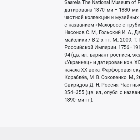
Saarela The National Museum of Fi
датирована 1870-ми – 1880-ми гг
частной коллекции и музейных со
с названием «Малоросс с трубкой
Насонов С. М., Гольский И. А., 
майолики / В 2-х тт. М., 2009. 
Российской Империи. 1756–1917 /
94 (цв. ил., вариант росписи, э
«Украинец» и датирован кон. XIX
начала XX века. Фарфоровая скуль
Кораблёв, М. В. Соколенко. М., 2
Свиридов Д. Н. Россия. Частны
354–355 (цв. ил., опубл. с наз
1890-ми гг.).