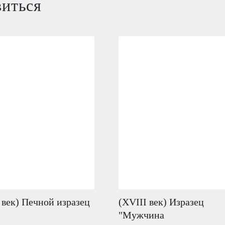
виться
 век) Печной изразец
(XVIII век) Изразец
"Мужчина