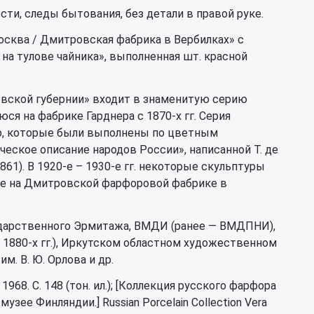
сти, следы бытования, без детали в правой руке.
осква / Дмитровская фабрика в Вербилках» с
на тулове чайника», выполненная шт. красной
вской губернии» входит в знаменитую серию
я на фабрике Гарднера с 1870-х гг. Серия
ур, которые были выполнены по цветным
еское описание народов России», написанной Т. де
61). В 1920-е – 1930-е гг. некоторые скульптуры
же на Дмитровской фарфоровой фабрике в
сударственного Эрмитажа, ВМДИ (ранее — ВМДПНИ),
 1880-х гг.), Иркутском областном художественном
им. В. Ю. Орлова и др.
. 1968. С. 148 (тон. ил.); [Коллекция русского фарфора
зее Финляндии.] Russian Porcelain Collection Vera