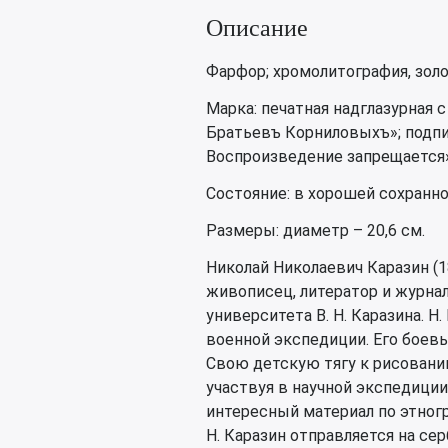
Описание
Фарфор; хромолитография, золо
Марка: печатная надглазурная 
Братьевъ Корниловыхъ»; подпис
Воспроизведение запрещается»
Состояние: в хорошей сохранн
Размеры: диаметр – 20,6 см.
Николай Николаевич Каразин (1
живописец, литератор и журна
университета В. Н. Каразина. Н
военной экспедиции. Его боев
Свою детскую тягу к рисованию
участвуя в научной экспедиции
интересный материал по этногр
Н. Каразин отправляется на се