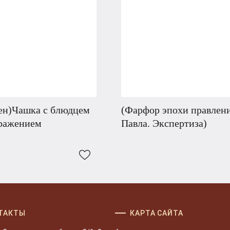
ен)Чашка с блюдцем
(Фарфор эпохи правлен
бражением
Павла. Экспертиза)
ТАКТЫ
КАРТА САЙТА