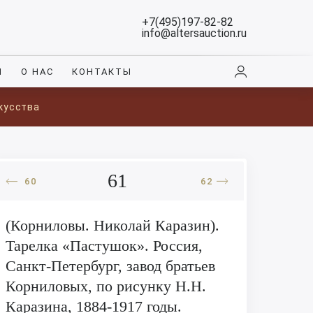
+7(495)197-82-82
info@altersauction.ru
И
О НАС
КОНТАКТЫ
кусства
61
60
62
(Корниловы. Николай Каразин).
Тарелка «Пастушок». Россия,
Санкт-Петербург, завод братьев
Корниловых, по рисунку Н.Н.
Каразина, 1884-1917 годы.