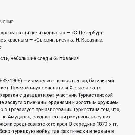
чение.
с орлом на щитке и надписью — «С-Петербург
ь красным — «Съ ориг. рисунка Н. Каразина.
.
ости, небольшие следы бытования.
842-1908) — акварелист, иллюстратор, батальный
лист. Прямой внук основателя Харьковского
. Каразин с двадцати лет участник Туркестанской
ые заслуги отмечены орденами и золотым оружием.
 он реализует при завоевании Туркестана тем, что,
 по Амударье, создает сотни рисунков, несущих
афии среднеазиатского края. В середине 1870-х гг.
рбско-турецкую войну, где фактически впервые в