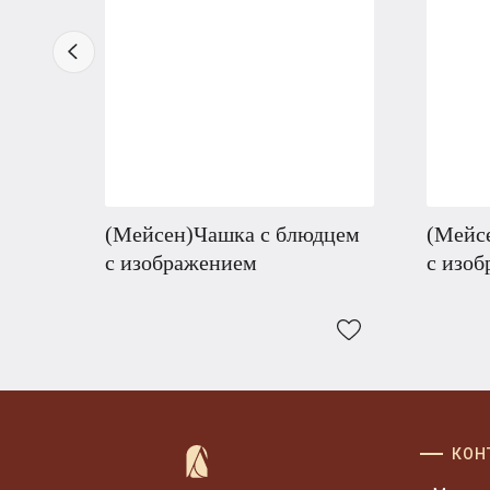
(Мейсен)Чашка с блюдцем
(Мейс
с изображением
с изо
КОН