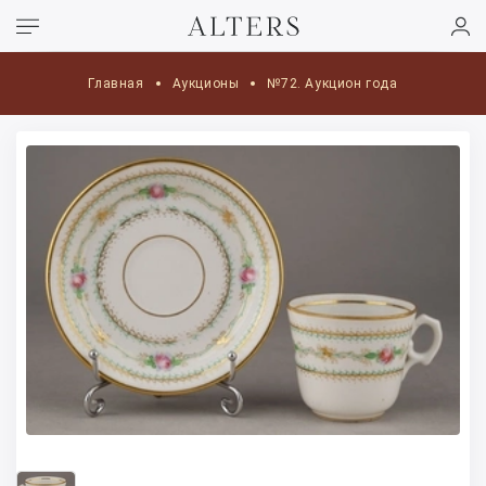
Главная
Аукционы
№72. Аукцион года