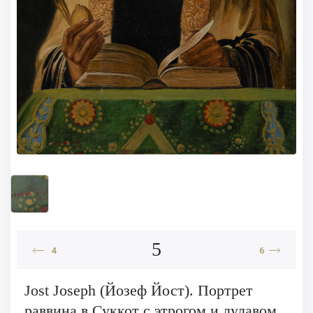
5
4
6
Jost Joseph (Йозеф Йост). Портрет
раввина в Суккот с этрогом и лулавом.