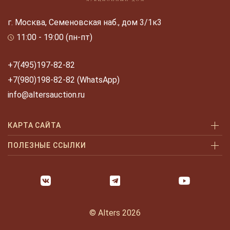
г. Москва, Семеновская наб., дом 3/1к3
11:00 - 19:00 (пн-пт)
+7(495)197-82-82
+7(980)198-82-82 (WhatsApp)
info@altersauction.ru
КАРТА САЙТА
Аукционы
ПОЛЕЗНЫЕ ССЫЛКИ
Как купить
Как купить шаг за шагом
Как продать
Оплата и доставка
Галерея
Часто задаваемые вопросы
© Alters 2026
Услуги
Политика конфиденциальности