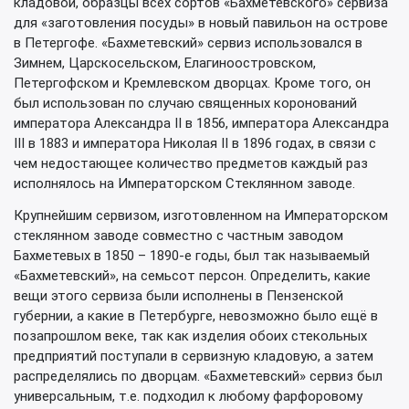
кладовой, образцы всех сортов «Бахметевского» сервиза
для «заготовления посуды» в новый павильон на острове
в Петергофе. «Бахметевский» сервиз использовался в
Зимнем, Царскосельском, Елагиноостровском,
Петергофском и Кремлевском дворцах. Кроме того, он
был использован по случаю священных коронований
императора Александра II в 1856, императора Александра
III в 1883 и императора Николая II в 1896 годах, в связи с
чем недостающее количество предметов каждый раз
исполнялось на Императорском Стеклянном заводе.
Крупнейшим сервизом, изготовленном на Императорском
стеклянном заводе совместно с частным заводом
Бахметевых в 1850 – 1890-е годы, был так называемый
«Бахметевский», на семьсот персон. Определить, какие
вещи этого сервиза были исполнены в Пензенской
губернии, а какие в Петербурге, невозможно было ещё в
позапрошлом веке, так как изделия обоих стекольных
предприятий поступали в сервизную кладовую, а затем
распределялись по дворцам. «Бахметевский» сервиз был
универсальным, т.е. подходил к любому фарфоровому