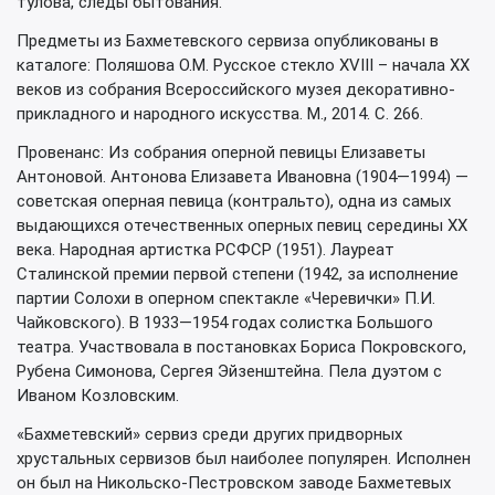
тулова, следы бытования.
Предметы из Бахметевского сервиза опубликованы в
каталоге: Поляшова О.М. Русское стекло XVIII – начала XX
веков из собрания Всероссийского музея декоративно-
прикладного и народного искусства. М., 2014. С. 266.
Провенанс: Из собрания оперной певицы Елизаветы
Антоновой. Антонова Елизавета Ивановна (1904—1994) —
советская оперная певица (контральто), одна из самых
выдающихся отечественных оперных певиц середины XX
века. Народная артистка РСФСР (1951). Лауреат
Сталинской премии первой степени (1942, за исполнение
партии Солохи в оперном спектакле «Черевички» П.И.
Чайковского). В 1933—1954 годах солистка Большого
театра. Участвовала в постановках Бориса Покровского,
Рубена Симонова, Сергея Эйзенштейна. Пела дуэтом с
Иваном Козловским.
«Бахметевский» сервиз среди других придворных
хрустальных сервизов был наиболее популярен. Исполнен
он был на Никольско-Пестровском заводе Бахметевых