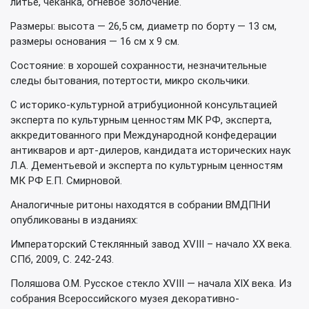
литье, чеканка, огневое золочение.
Размеры: высота — 26,5 см, диаметр по борту — 13 см,
размеры основания — 16 см х 9 см.
Состояние: в хорошей сохранности, незначительные
следы бытования, потертости, микро скольчики.
С историко-культурной атрибуционной консультацией
эксперта по культурным ценностям МК РФ, эксперта,
аккредитованного при Международной конфедерации
антикваров и арт-дилеров, кандидата исторических наук
Л.А. Дементьевой и эксперта по культурным ценностям
МК РФ Е.П. Смирновой.
Аналогичные ритоны находятся в собрании ВМДПНИ
опубликованы в изданиях:
Императорский Стеклянный завод XVIII – начало ХХ века.
СПб, 2009, С. 242-243.
Поляшова О.М. Русское стекло XVIII — начала XIX века. Из
собрания Всероссийского музея декоративно-