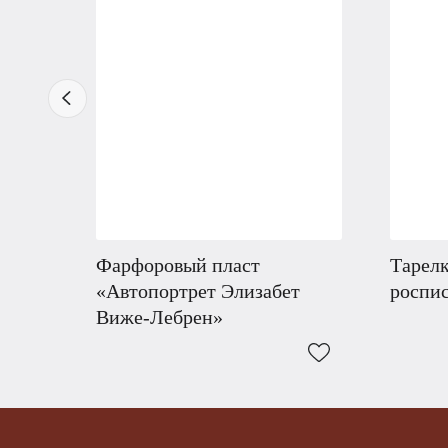
Фарфоровый пласт
Тарелк
«Автопортрет Элизабет
роспи
Виже-Лебрен»