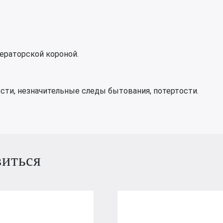
ператорской короной.
сти, незначительные следы бытования, потертости.
виться