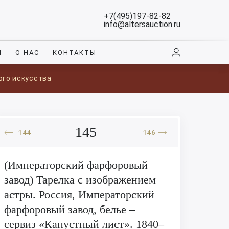
+7(495)197-82-82
info@altersauction.ru
И
О НАС
КОНТАКТЫ
ого искусства
145
144
146
(Императорский фарфоровый
завод) Тарелка с изображением
астры. Россия, Императорский
фарфоровый завод, белье –
сервиз «Капустный лист». 1840–