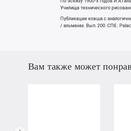
По эскизу 1900-х годов И.А.Гал
Училища технического рисован
Публикации ковша с аналогичн
/ альманах. Вып. 200. СПб.: Palace
Вам также может понра