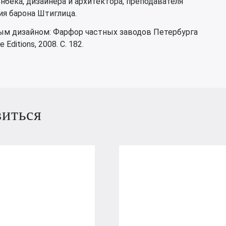
ьнбека, дизайнера и архитектора, преподавателя
ия барона Штиглица.
ым дизайном: Фарфор частных заводов Петербурга
 Editions, 2008. С. 182.
виться