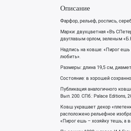
Описание
Фарфор, рельеф, роспись, сереб
Марки: двухцветная «Въ СПете
двуглавым орлом, зеленым «Б.
Надпись на ковше: «Пирог ешь –
любить».
Размеры: длина 19,5 см, диамет
Состояние: в хорошей сохранн
Публикация аналогичного ковша
Вып. 200. СПб.: Palace Editions, 2
Ковш украшает декор «плетенка
расположено рельефное изобра
«Пирог ешь – хозяйку тешь; а в