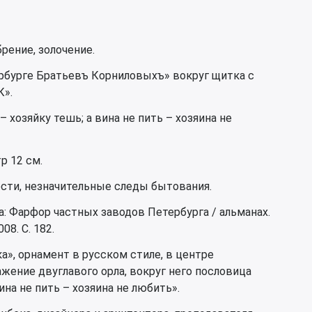
рение, золочение.
рбурге Братьевъ Корниловыхъ» вокруг щитка с
К».
 хозяйку тешь; а вина не пить – хозяина не
р 12 см.
ости, незначительные следы бытования.
: Фарфор частных заводов Петербурга / альманах.
008. С. 182.
», орнамент в русском стиле, в центре
жение двуглавого орла, вокруг него пословица
ина не пить – хозяина не любить».