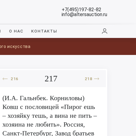
+7(495)197-82-82
info@altersauction.ru
И
О НАС
КОНТАКТЫ
ого искусства
217
216
218
(И.А. Гальнбек. Корниловы)
Ковш с пословицей «Пирог ешь
– хозяйку тешь, а вина не пить –
хозяина не любить». Россия,
Санкт-Петербург, Завод братьев