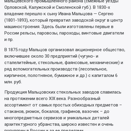
мальцевского промышленного района (смежные уезды
Орловской, Калужской и Смоленской губ.). В 1830-х
владение перешло к сыну Ивана Мальцова — Сергею
(1801-1893), который превратил заводской округ в центр
машиностроения. Здесь были изготовлены первые в
России рельсы, паровозы, пароходы, винтовые двигатели
и пр.
В 1875 году Мальцов организовал акционерное общество,
включившее около 30 предприятий (чугуно- и
сталелитейные, стекольные, фаянсовые, механические) и
ряд вспомогательных производств (лесопильное,
кирпичное, полотняное, бумажное и др.) с капиталом 6
млн. руб.
Продукция Мальцовских стекольных заводов славилась
на протяжении всего XIX века. Разнообразный
ассортимент от самых простых обиходных предметов –
стаканов, рюмок, бокалов, графинов, вазочек – до
многопредметных сервизов и уникальных деталей
архитектурного убранства, широко известен и очень
популярен в России и за ее пределами.