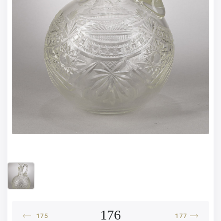
176
175
177