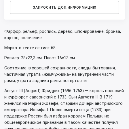
ЗАПРОСИТЬ ДОП.ИНФОРМАЦИЮ
Фарфор, рельеф, роспись, дерево, шпонирование, бронза,
картон, золочение.
Марка: в тесте оттиск 68.
Размер: 28х22,3 см. Пласт:16х13 см.
Состояние: в хорошей сохранности, следы бытования,
частичная утрата «жемчужника» на внутренней части
рамы, утрата задника рамы, потертости.
А́вгуст III (August) Фридрих (1696-1763) — король польский
и курфюрст саксонский с 1733. Сын Августа II. В 1719
женился на Марии Жозефе, старшей дочери австрийского
императора Иосифа I. После смерти отца (1733) при
поддержке России был избран королем Польши, но
общеевропейское признание в таком качестве получил
лишь по результатам Войны за польское наследство