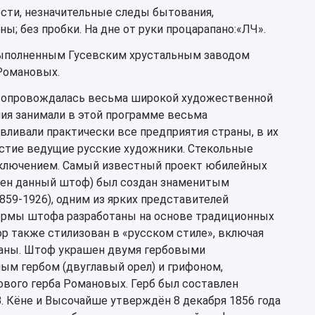
ости, незначительные следы бытования,
ы; без пробки. На дне от руки процарапано:«ЛЧ».
выполненным Гусевским хрустальным заводом
Романовых.
 сопровождалась весьма широкой художественной
ия занимали в этой программе весьма
вливали практически все предприятия страны, в их
стие ведущие русские художники. Стекольные
ключением. Самый известный проект юбилейных
нен данный штоф) был создан знаменитым
859-1926), одним из ярких представителей
ормы штофа разработаны на основе традиционных
р также стилизован в «русском стиле», включая
паны. Штоф украшен двумя гербовыми
ым гербом (двуглавый орел) и грифоном,
ового герба Романовых. Герб был составлен
. Кёне и Высочайше утверждён 8 декабря 1856 года