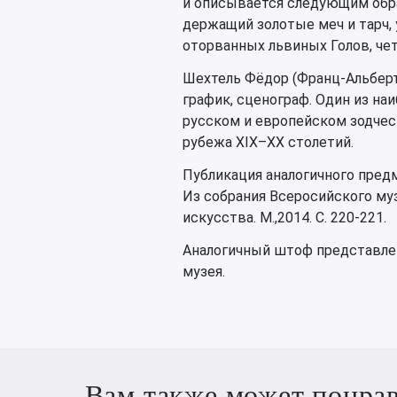
и описывается следующим обра
держащий золотые меч и тарч,
оторванных львиных Голов, че
Шехтель Фёдор (Франц-Альберт)
график, сценограф. Один из на
русском и европейском зодчес
рубежа XIX–XX столетий.
Публикация аналогичного предме
Из собрания Всеросийского му
искусства. М.,2014. С. 220-221.
Аналогичный штоф представлен
музея.
Вам также может понра