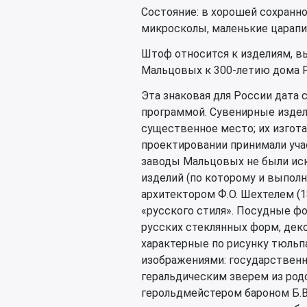
Состояние: в хорошей сохранн
микросколы, маленькие царапин
Штоф относится к изделиям, 
Мальцовых к 300-летию дома 
Эта знаковая для России дата
программой. Сувенирные издел
существенное место; их изгота
проектировании принимали уча
заводы Мальцовых не были ис
изделий (по которому и выпол
архитектором Ф.О. Шехтелем (1
«русского стиля». Посудные ф
русских стеклянных форм, деко
характерные по рисунку тюль
изображениями: государственн
геральдическим зверем из род
герольдмейстером бароном Б.В