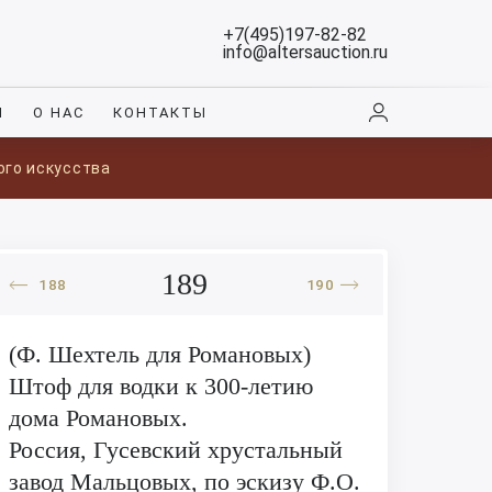
+7(495)197-82-82
info@altersauction.ru
И
О НАС
КОНТАКТЫ
ого искусства
189
188
190
(Ф. Шехтель для Романовых)
Штоф для водки к 300-летию
дома Романовых.
Россия, Гусевский хрустальный
завод Мальцовых, по эскизу Ф.О.