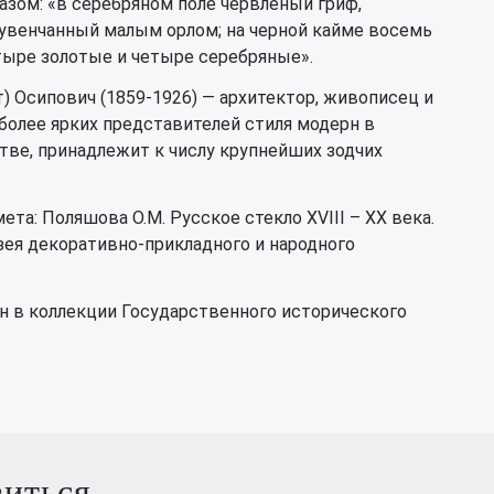
зом: «в серебряном поле червленый гриф,
 увенчанный малым орлом; на черной кайме восемь
тыре золотые и четыре серебряные».
 Осипович (1859-1926) — архитектор, живописец и
иболее ярких представителей стиля модерн в
тве, принадлежит к числу крупнейших зодчих
та: Поляшова О.М. Русское стекло XVIII – XX века.
зея декоративно-прикладного и народного
 в коллекции Государственного исторического
виться