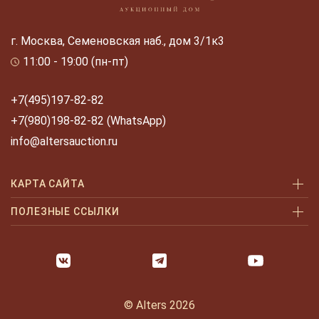
г. Москва, Семеновская наб., дом 3/1к3
11:00 - 19:00 (пн-пт)
+7(495)197-82-82
+7(980)198-82-82 (WhatsApp)
info@altersauction.ru
КАРТА САЙТА
Аукционы
ПОЛЕЗНЫЕ ССЫЛКИ
Как купить
Как купить шаг за шагом
Как продать
Оплата и доставка
Галерея
Часто задаваемые вопросы
© Alters 2026
Услуги