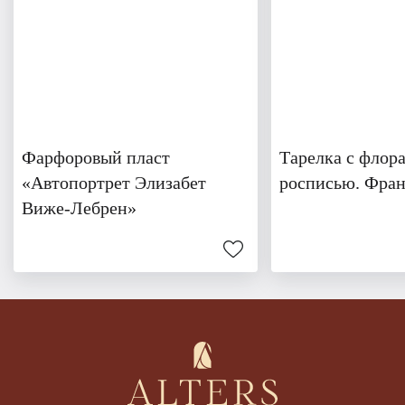
Фарфоровый пласт
Тарелка с флор
«Автопортрет Элизабет
росписью. Фра
Виже-Лебрен»