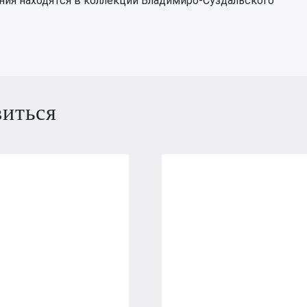
ния находятся в коллекции Владимиро-Суздальского
виться