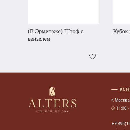
(В Эрмитаже) Штоф с
Кубок 
вензелем
КОН
г. Москва
11:00 -
+7(495)1