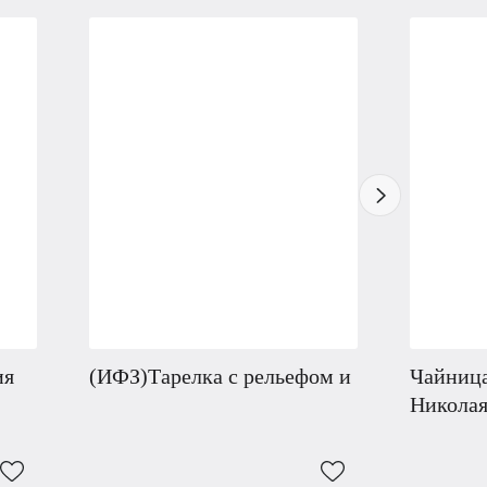
ия
(ИФЗ)Тарелка с рельефом и
Чайница
Николая