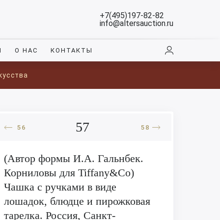
+7(495)197-82-82
info@altersauction.ru
И
О НАС
КОНТАКТЫ
кусства
57
56
58
(Автор формы И.А. Гальнбек.
Корниловы для Tiffany&Co)
Чашка с ручками в виде
лошадок, блюдце и пирожковая
тарелка. Россия, Санкт-