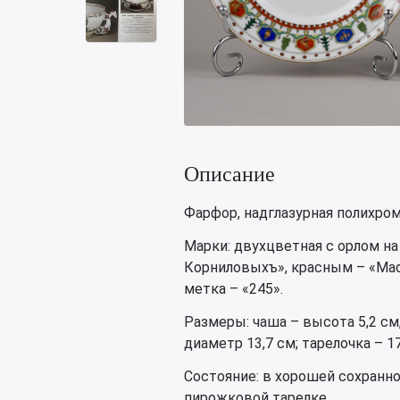
Описание
Фарфор, надглазурная полихром
Марки: двухцветная с орлом н
Корниловыхъ», красным – «Made in
метка – «245».
Размеры: чаша – высота 5,2 см,
диаметр 13,7 см; тарелочка – 17
Состояние: в хорошей сохранн
пирожковой тарелке.