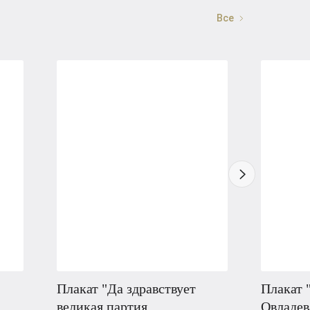
Все
Плакат "Да здравствует
Плакат 
великая партия
Овладев