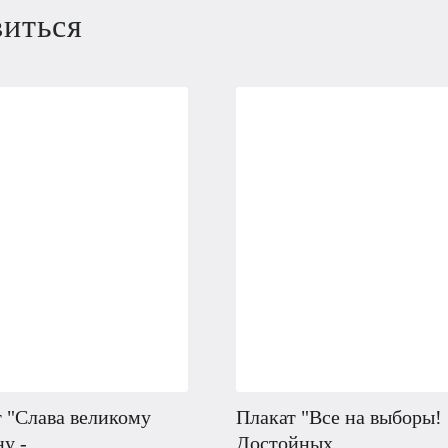
виться
 "Слава великому
Плакат "Все на выборы!
у -
Достойных