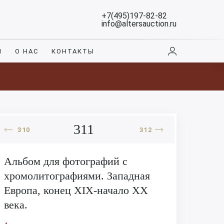
+7(495)197-82-82
info@altersauction.ru
И
О НАС
КОНТАКТЫ
311
310
312
Альбом для фотографий с
хромолитографиями. Западная
Европа, конец XIX-начало XX
века.