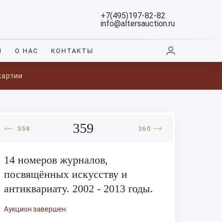
+7(495)197-82-82
info@altersauction.ru
И
О НАС
КОНТАКТЫ
картии
359
358
360
14 номеров журналов,
посвящённых искусству и
антиквариату. 2002 - 2013 годы.
Аукцион завершен.