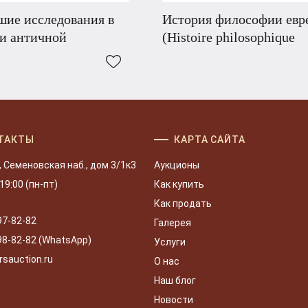
шие исследования в
История философии евр
и античной
(Histoire philosophique
ТАКТЫ
КАРТА САЙТА
, Семеновская наб., дом 3/1к3
Аукционы
 19:00 (пн-пт)
Как купить
Как продать
97-82-82
Галерея
98-82-82 (WhatsApp)
Услуги
rsauction.ru
О нас
Наш блог
Новости