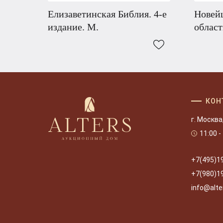
Елизаветинская Библия. 4-е
Новей
издание. М.
област
КОН
г. Москва
11:00 -
+7(495)1
+7(980)1
info@alte