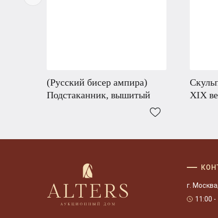
(Русский бисер ампира)
Скульп
Подстаканник, вышитый
ХIХ в
КОН
г. Москва
11:00 -