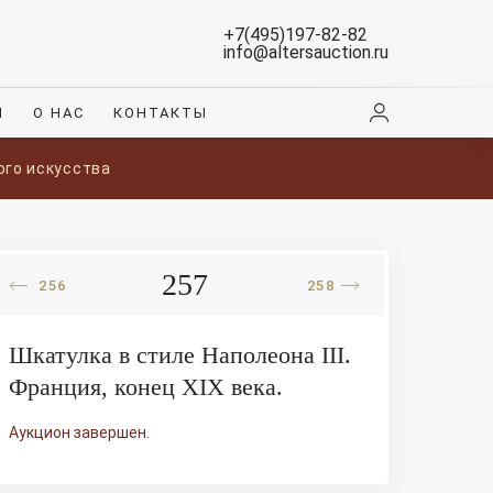
+7(495)197-82-82
info@altersauction.ru
И
О НАС
КОНТАКТЫ
ого искусства
257
256
258
Шкатулка в стиле Наполеона III.
Франция, конец XIX века.
Аукцион завершен.