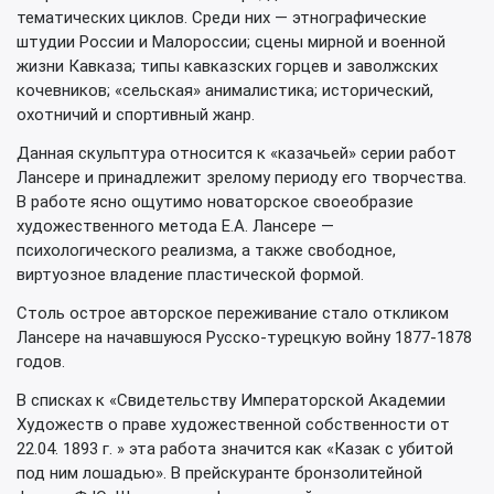
тематических циклов. Среди них — этнографические
штудии России и Малороссии; сцены мирной и военной
жизни Кавказа; типы кавказских горцев и заволжских
кочевников; «сельская» анималистика; исторический,
охотничий и спортивный жанр.
Данная скульптура относится к «казачьей» серии работ
Лансере и принадлежит зрелому периоду его творчества.
В работе ясно ощутимо новаторское своеобразие
художественного метода Е.А. Лансере —
психологического реализма, а также свободное,
виртуозное владение пластической формой.
Столь острое авторское переживание стало откликом
Лансере на начавшуюся Русско-турецкую войну 1877-1878
годов.
В списках к «Свидетельству Императорской Академии
Художеств о праве художественной собственности от
22.04. 1893 г. » эта работа значится как «Казак с убитой
под ним лошадью». В прейскуранте бронзолитейной