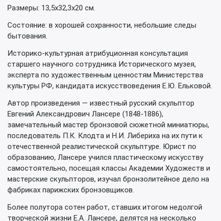
Размеры: 13,5х32,3х20 см.
Состояние: в хорошей сохранности, небольшие следы
бытования.
Историко-культурная атрибуционная консультация
старшего научного сотрудника Исторического музея,
эксперта по художественным ценностям Министерства
культуры РФ, кандидата искусствоведения Е.Ю. Ельковой.
Автор произведения — известный русский скульптор
Евгений Александрович Лансере (1848-1886),
замечательный мастер бронзовой сюжетной миниатюры,
последователь П.К. Клодта и Н.И. Либериха на их пути к
отечественной реалистической скульптуре. Юрист по
образованию, Лансере учился пластическому искусству
самостоятельно, посещая классы Академии Художеств и
мастерские скульпторов, изучал бронзолитейное дело на
фабриках парижских бронзовщиков.
Более полутора сотен работ, ставших итогом недолгой
творческой жизни Е.А. Лансере, делятся на несколько