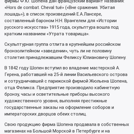
фирмы Ф.Ю. Шопена дан французский вариант названия:
«Hors de combat. Cheval tué» («Вне сражения. Убитая
лошадь»); в список произведений Е.А.Лансере,
составленный бароном Н.Н. Врангелем для «Истории
русского искусства» 1915 года, скульптура вошла под
кратким названием «Утрата товарища».
Скульптурная группа отлита в крупнейшем российском
бронзолитейном «заведении», чуть ли не половину
столетия принадлежавшем Феликсу Юлиановичу Шопену.
В 1842 году Шопен вступил во владение мастерской А.
Герена, работавшей на 25-й линии Васильевского острова
и сотрудничавшей с парижской фирмой Жюльена Шопена,
отца Феликса. Предприятие производило кабинетную
бронзу, часы и осветительные приборы высокого
художественного уровня, выполняя престижные
государственные заказы на оформление соборов и
императорских дворцов обеих столиц.
Свою продукцию фирма Шопена продавала в собственных
магазинах на Большой Морской в Петербурге и на