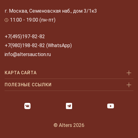
г. Москва, Семеновская наб., дом 3/1к3
11:00 - 19:00 (пн-пт)
+7(495)197-82-82
+7(980)198-82-82 (WhatsApp)
info@altersauction.ru
КАРТА САЙТА
Аукционы
ПОЛЕЗНЫЕ ССЫЛКИ
Как купить
Как купить шаг за шагом
Как продать
Оплата и доставка
Галерея
Часто задаваемые вопросы
© Alters 2026
Услуги
Политика конфиденциальности