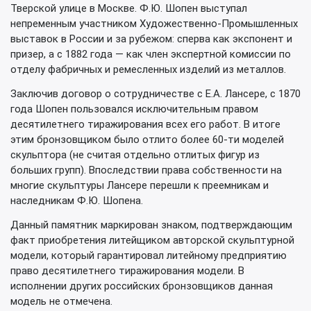
Тверской улице в Москве. Ф.Ю. Шопен выступал
непременным участником Художественно-Промышленных
выставок в России и за рубежом: сперва как экспонент и
призер, а с 1882 года — как член экспертной комиссии по
отделу фабричных и ремесленных изделий из металлов.
Заключив договор о сотрудничестве с Е.А. Лансере, с 1870
года Шопен пользовался исключительным правом
десятилетнего тиражирования всех его работ. В итоге
этим бронзовщиком было отлито более 60-ти моделей
скульптора (не считая отдельно отлитых фигур из
больших групп). Впоследствии права собственности на
многие скульптуры Лансере перешли к преемникам и
наследникам Ф.Ю. Шопена.
Данный памятник маркирован знаком, подтверждающим
факт приобретения литейщиком авторской скульптурной
модели, который гарантировал литейному предприятию
право десятилетнего тиражирования модели. В
исполнении других российских бронзовщиков данная
модель не отмечена.