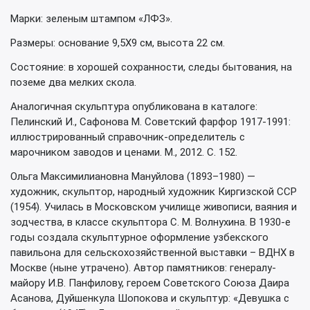
Марки: зеленым штампом «ЛФЗ».
Размеры: основание 9,5Х9 см, высота 22 см.
Состояние: в хорошей сохранности, следы бытования, на
поземе два мелких скола.
Аналогичная скульптура опубликована в каталоге:
Пелинский И., Сафонова М. Советский фарфор 1917-1991:
иллюстрированный справочник-определитель с
марочником заводов и ценами. М., 2012. С. 152.
Ольга Максимилиановна Мануйлова (1893–1980) —
художник, скульптор, народный художник Киргизской ССР
(1954). Училась в Московском училище живописи, ваяния и
зодчества, в классе скульптора С. М. Волнухина. В 1930-е
годы создала скульптурное оформление узбекского
павильона для сельскохозяйственной выставки – ВДНХ в
Москве (ныне утрачено). Автор памятников: генералу-
майору И.В. Панфилову, героем Советского Союза Даира
Асанова, Дуйшенкула Шопокова и скульптур: «Девушка с