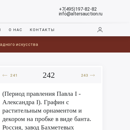
+7(495)197-82-82
info@altersauction.ru
И
О НАС
КОНТАКТЫ
ладного искусства
242
241
243
(Период правления Павла I -
Александра I). Графин с
растительным орнаментом и
декором на пробке в виде банта.
Россия, завод Бахметевых