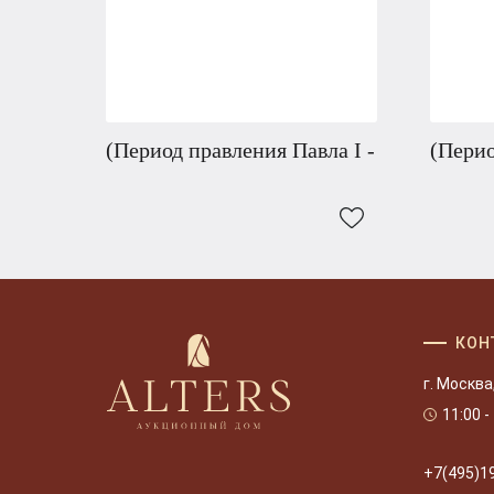
(Период правления Павла I -
(Перио
КОН
г. Москва
11:00 -
+7(495)1