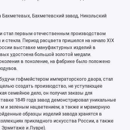
 Бахметевых, Бахметевский завод, Никольский
у и стал первым отечественным производством
и стекла. Период расцвета пришелся на начало XIX
 России выставке мануфактурных изделий в
вых удостоена большой золотой медали.
околения в поколение, на фабрике было положено
лодувов.
 будучи гофмейстером императорского двора, стал
 целью создать производство, не уступающее
я семейное дело, он получил заказы для
тавке 1849 года завод демонстрировал уникальные
м и зеленым нацветением, а также и мраморную
ойденные образцы изделий завода хранятся в
ллекциях прикладного искусства России, а также
 Эрмитаже и Лувре).