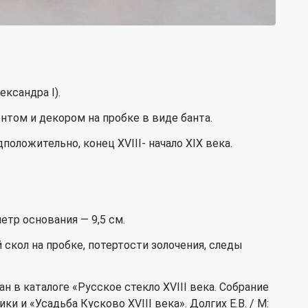
ександра I).
том и декором на пробке в виде банта.
оложительно, конец XVIII- начало XIX века.
етр основания — 9,5 см.
 скол на пробке, потертости золочения, следы
н в каталоге «Русское стекло XVIII века. Собрание
и и «Усадьба Кусково XVIII века». Долгих Е.В. / М: