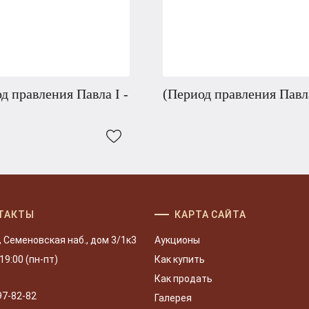
д правления Павла I -
(Период правления Павла
ТАКТЫ
КАРТА САЙТА
, Семеновская наб., дом 3/1к3
Аукционы
 19:00 (пн-пт)
Как купить
Как продать
97-82-82
Галерея