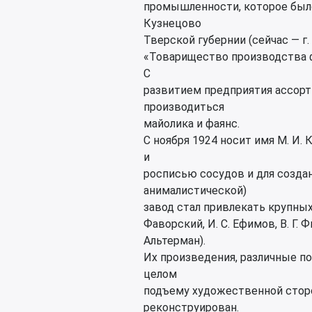
промышленности, которое было 
Кузнецово
Тверской губернии (сейчас — г.
«Товарищество производства ф
С
развитием предприятия ассорт
производиться
майолика и фаянс.
С ноября 1924 носит имя М. И. 
и
росписью сосудов и для созда
анималистической)
завод стал привлекать крупных х
Фаворский, И. С. Ефимов, В. Г. Фи
Альтерман).
Их произведения, различные п
целом
подъему художественной сторон
реконструирован.