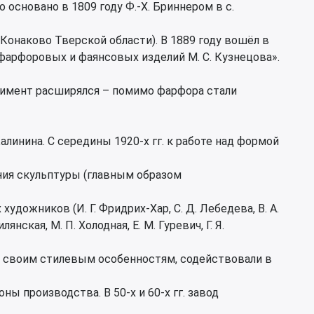
основано в 1809 году Ф.-Х. Бриннером в с.
 Конаково Тверской области). В 1889 году вошёл в
арфоровых и фаянсовых изделий М. С. Кузнецова».
имент расширялся – помимо фарфора стали
Калинина. С середины 1920-х гг. к работе над формой
ния скульптуры (главным образом
удожников (И. Г. Фридрих-Хар, С. Д. Лебедева, В. А.
лянская, М. П. Холодная, Е. М. Гуревич, Г. Я.
о своим стилевым особенностям, содействовали в
ы производства. В 50-х и 60-х гг. завод