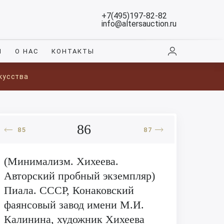
+7(495)197-82-82
info@altersauction.ru
И
О НАС
КОНТАКТЫ
кусства
86
85
87
(Минимализм. Хихеева.
Авторский пробный экземпляр)
Пиала. СССР, Конаковский
фаянсовый завод имени М.И.
Калинина, художник Хихеева