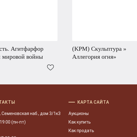
сть. Агитфарфор
(KPM) Скульптура »
й мировой войны
Аллегория огня»
ТАКТЫ
КАРТА САЙТА
, Семеновская наб., дом 3/1к3
Аукционы
 19:00 (пн-пт)
Как купить
Как продать