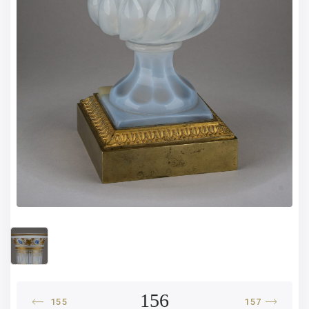
156
155
157