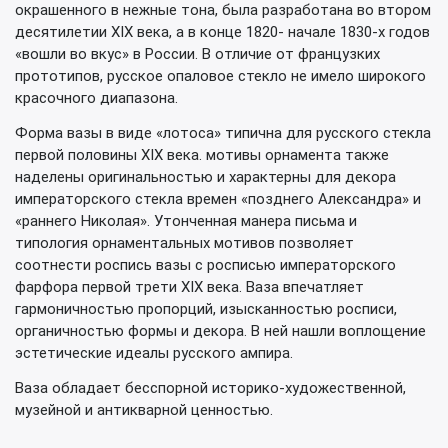
окрашенного в нежные тона, была разработана во втором
десятилетии XIX века, а в конце 1820- начале 1830-х годов
«вошли во вкус» в России. В отличие от французких
прототипов, русское опаловое стекло не имело широкого
красочного диапазона.
Форма вазы в виде «лотоса» типична для русского стекла
первой половины XIX века. мотивы орнамента также
наделены оригинальностью и характерны для декора
императорского стекла времен «позднего Александра» и
«раннего Николая». Утонченная манера письма и
типология орнаментальных мотивов позволяет
соотнести роспись вазы с росписью императорского
фарфора первой трети XIX века. Ваза впечатляет
гармоничностью пропорций, изысканностью росписи,
органичностью формы и декора. В ней нашли воплощение
эстетические идеалы русского ампира.
Ваза обладает бесспорной историко-художественной,
музейной и антикварной ценностью.