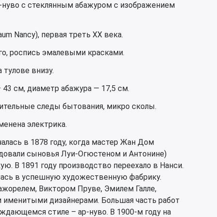
ар-нуво с стеклянным абажуром с изображением
um Nancy), первая треть ХХ века.
го, роспись эмалевыми красками.
 тулове внизу.
43 см, диаметр абажура — 17,5 см.
чительные следы бытования, микро сколы.
менена электрика.
алась в 1878 году, когда мастер Жан Дом
едовали сыновья Луи-Огюстеном и Антонине)
ю. В 1891 году производство переехало в Нанси.
лась в успешную художественную фабрику.
ажорелем, Виктором Пруве, Эмилем Галле,
 именитыми дизайнерами. Большая часть работ
ждающемся стиле – ар-нуво. В 1900-м году на