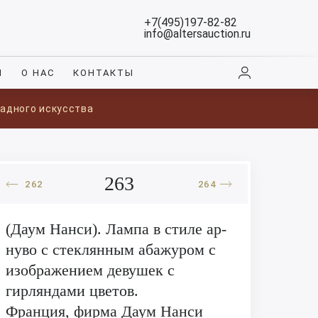
+7(495)197-82-82
info@altersauction.ru
И
О НАС
КОНТАКТЫ
ладного искусства
263
262
264
(Даум Нанси). Лампа в стиле ар-
нуво с стеклянным абажуром с
изображением девушек с
гирляндами цветов.
Франция, фирма Даум Нанси