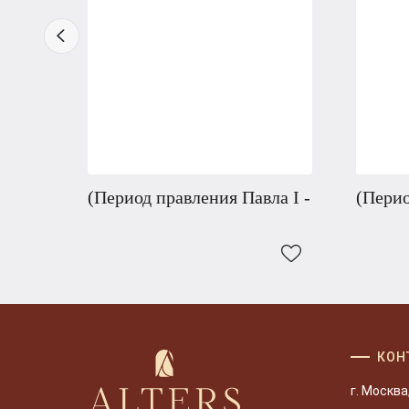
(Период правления Павла I -
(Перио
КОН
г. Москва