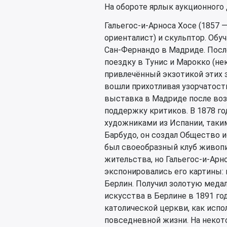
На обороте ярлык аукционного д
Гальегос-и-Арноса Хосе (1857 
ориенталист) и скульптор. Об
Сан-Фернандо в Мадриде. Посл
поездку в Тунис и Марокко (не
привлечённый экзотикой этих з
вошли прихотливая узорчатость
выставка в Мадриде после воз
поддержку критиков. В 1878 го
художниками из Испании, таким
Барбудо, он создал Общество 
был своеобразный клуб живоп
жительства, но Гальегос-и-Арн
экспонировались его картины:
Берлин. Получил золотую меда
искусства в Берлине в 1891 го
католической церкви, как испо
повседневной жизни. На некот