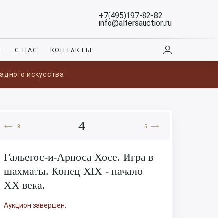
+7(495)197-82-82
info@altersauction.ru
И
О НАС
КОНТАКТЫ
ладного искусства
4
3
5
Гальегос-и-Арноса Хосе. Игра в
шахматы. Конец XIX - начало
XX века.
Аукцион завершен.