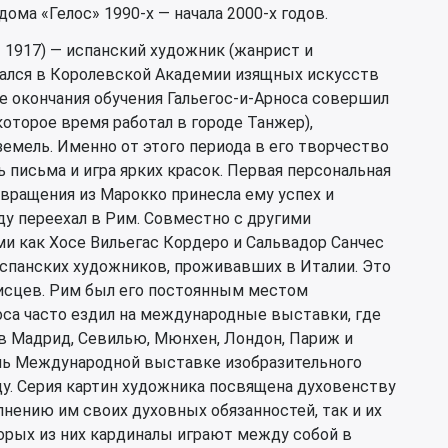
ома «Гелос» 1990-х — начала 2000-х годов.
— 1917) — испанский художник (жанрист и
учался в Королевской Академии изящных искусств
е окончания обучения Гальегос-и-Арноса совершил
которое время работал в городе Танжер),
емель. Именно от этого периода в его творчество
 письма и игра ярких красок. Первая персональная
вращения из Марокко принесла ему успех и
ду переехал в Рим. Совместно с другими
и как Хосе Вильегас Кордеро и Сальвадор Санчес
испанских художников, проживавших в Италии. Это
исцев. Рим был его постоянным местом
оса часто ездил на международные выставки, где
 в Мадрид, Севилью, Мюнхен, Лондон, Париж и
ль Международной выставке изобразительного
ду. Серия картин художника посвящена духовенству
лнению им своих духовных обязанностей, так и их
орых из них кардиналы играют между собой в