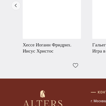
Хессе Иоганн Фридрих.
Гальег
Иисус Христос
Игра 
КОН
г. Москва