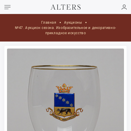
Главная
Аукционы
№47. Аукцион сезона. Изобразительное и декоративно-
прикладное искусство