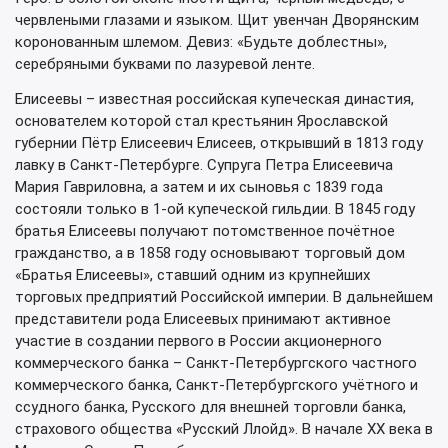
червлеными глазами и языком. Щит увенчан Дворянским
коронованным шлемом. Девиз: «Будьте доблестны»,
серебряными буквами по лазуревой ленте.
Елисеевы – известная российская купеческая династия,
основателем которой стал крестьянин Ярославской
губернии Пётр Елисеевич Елисеев, открывший в 1813 году
лавку в Санкт-Петербурге. Супруга Петра Елисеевича
Мария Гавриловна, а затем и их сыновья с 1839 года
состояли только в 1-ой купеческой гильдии. В 1845 году
братья Елисеевы получают потомственное почётное
гражданство, а в 1858 году основывают торговый дом
«Братья Елисеевы», ставший одним из крупнейших
торговых предприятий Российской империи. В дальнейшем
представители рода Елисеевых принимают активное
участие в создании первого в России акционерного
коммерческого банка – Санкт-Петербургского частного
коммерческого банка, Санкт-Петербургского учётного и
ссудного банка, Русского для внешней торговли банка,
страхового общества «Русский Ллойд». В начале XX века в