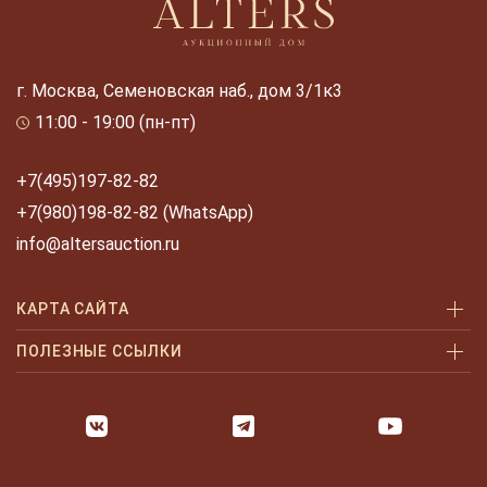
г. Москва, Семеновская наб., дом 3/1к3
11:00 - 19:00 (пн-пт)
+7(495)197-82-82
+7(980)198-82-82 (WhatsApp)
info@altersauction.ru
КАРТА САЙТА
Аукционы
ПОЛЕЗНЫЕ ССЫЛКИ
Как купить
Как купить шаг за шагом
Как продать
Оплата и доставка
Галерея
Часто задаваемые вопросы