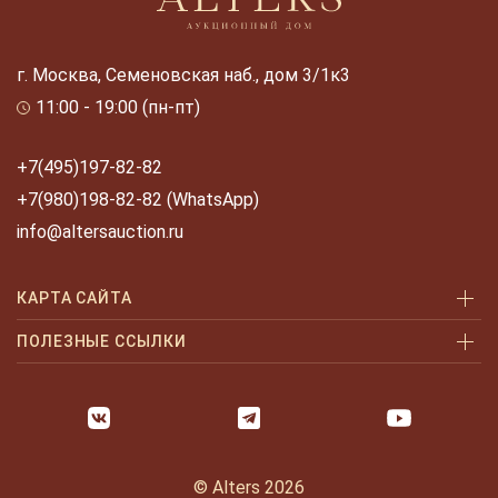
г. Москва, Семеновская наб., дом 3/1к3
11:00 - 19:00 (пн-пт)
+7(495)197-82-82
+7(980)198-82-82 (WhatsApp)
info@altersauction.ru
КАРТА САЙТА
Аукционы
ПОЛЕЗНЫЕ ССЫЛКИ
Как купить
Как купить шаг за шагом
Как продать
Оплата и доставка
Галерея
Часто задаваемые вопросы
© Alters 2026