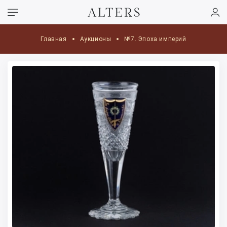
Главная
Аукционы
№7. Эпоха империй