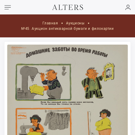
Главная
Аукционы
№45. Аукцион антикварной бумаги и филокартии