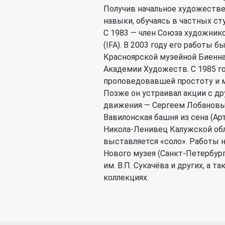
Получив начальное художестве
навыки, обучаясь в частных ст
С 1983 — член Союза художник
(IFA). В 2003 году его работы 
Красноярской музейной Биенна
Академии Художеств. С 1985 г
проповедовавшей простоту и м
Позже он устраивал акции с д
движения — Сергеем Лобановы
Вавилонская башня из сена (Ар
Никола-Ленивец Калужской обла
выставляется «соло». Работы н
Нового музея (Санкт-Петербург
им. В.П. Сукачёва и других, а
коллекциях.