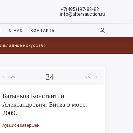
+7(495)197-82-82
info@altersauction.ru
И
О НАС
КОНТАКТЫ
прикладное искусство
24
23
25
Батынков Константин
Александрович. Битва в море.
2009.
Аукцион завершен.