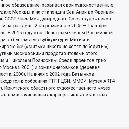
нное образование, развивал свои художественные
удиях Москвы и на стипендии Сен-Анри во Франции.
ов СССР. Член Международного Союза художников
были награждены 2-й премией, а в 2005 — Гран-при
ле. В 2015 году стал Почётным членом Российской
ода он был частью субкультуры Митьков,
иролюбие («Митьки никого не хотят победить!»).
ругими московскими представителями этого
м и Николаем Полисским. Среди проектов трио —
т-Москва, 2001) и армия снеговиков (деревня
сти, 2000). Начиная с 2002 года Батынков
аходятся в собраниях ГТГ, ГЦСИ, ММСИ, Музея ART4,
), Иркутского областного художественного музея
 также в многочисленных корпоративных и частных