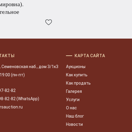
мировна).
тельное
ТАКТЫ
КАРТА САЙТА
, Семеновская наб., дом 3/1к3
Аукционы
 19:00 (пн-пт)
Как купить
Как продать
97-82-82
Галерея
98-82-82 (WhatsApp)
Услуги
rsauction.ru
О нас
Наш блог
Новости