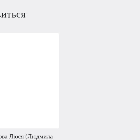
виться
ова Люся (Людмила