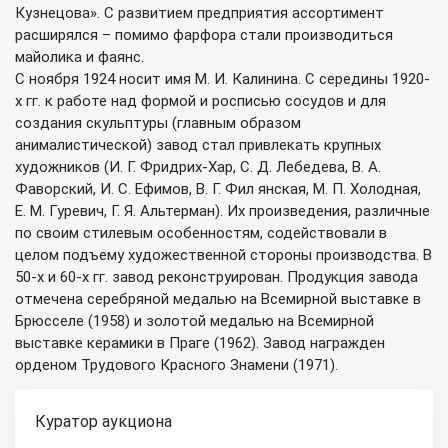
Кузнецова». С развитием предприятия ассортимент
расширялся – помимо фарфора стали производиться
майолика и фаянс.
С ноября 1924 носит имя М. И. Калинина. С середины 1920-
х гг. к работе над формой и росписью сосудов и для
создания скульптуры (главным образом
анималистической) завод стал привлекать крупных
художников (И. Г. Фридрих-Хар, С. Д. Лебедева, В. А.
Фаворский, И. С. Ефимов, В. Г. Фил янская, М. П. Холодная,
Е. М. Гуревич, Г. Я. Альтерман). Их произведения, различные
по своим стилевым особенностям, содействовали в
целом подъему художественной стороны производства. В
50-х и 60-х гг. завод реконструирован. Продукция завода
отмечена серебряной медалью на Всемирной выставке в
Брюсселе (1958) и золотой медалью на Всемирной
выставке керамики в Праге (1962). Завод награжден
орденом Трудового Красного Знамени (1971).
Куратор аукциона