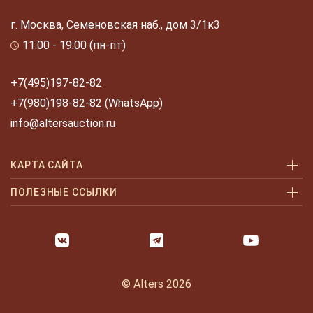
г. Москва, Семеновская наб., дом 3/1к3
11:00 - 19:00 (пн-пт)
+7(495)197-82-82
+7(980)198-82-82 (WhatsApp)
info@altersauction.ru
КАРТА САЙТА
Аукционы
ПОЛЕЗНЫЕ ССЫЛКИ
Как купить
Как купить шаг за шагом
Как продать
Оплата и доставка
Галерея
Часто задаваемые вопросы
© Alters 2026
Услуги
Политика конфиденциальности